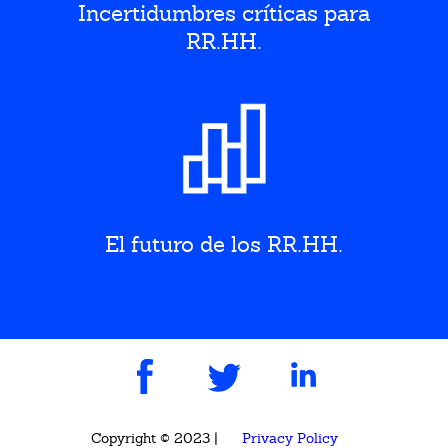
Incertidumbres críticas para
RR.HH.
El futuro de los RR.HH.
Copyright © 2023 |
Privacy Policy